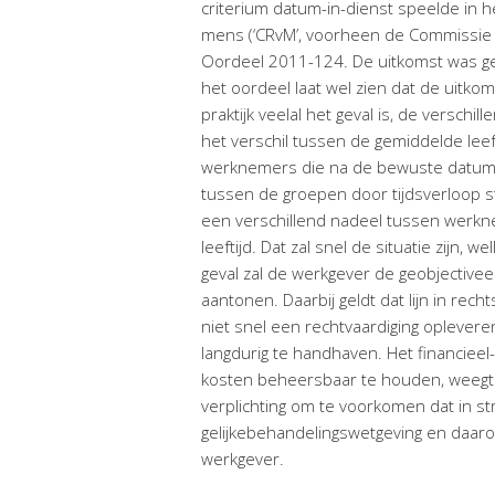
criterium datum-in-dienst speelde in h
mens (‘CRvM’, voorheen de Commissie 
Oordeel 2011-124. De uitkomst was 
het oordeel laat wel zien dat de uitkom
praktijk veelal het geval is, de verschi
het verschil tussen de gemiddelde leef
werknemers die na de bewuste datum in
tussen de groepen door tijdsverloop s
een verschillend nadeel tussen werknem
leeftijd. Dat zal snel de situatie zijn, 
geval zal de werkgever de geobjectiv
aantonen. Daarbij geldt dat lijn in rec
niet snel een rechtvaardiging oplevere
langdurig te handhaven. Het financie
kosten beheersbaar te houden, weegt 
verplichting om te voorkomen dat in s
gelijkebehandelingswetgeving en daaro
werkgever.