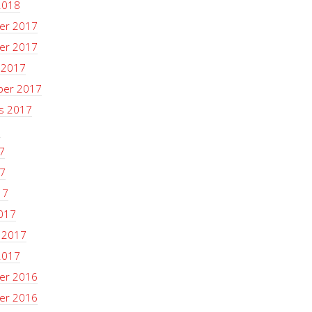
2018
er 2017
er 2017
 2017
ber 2017
s 2017
7
7
7
17
017
i 2017
2017
er 2016
er 2016