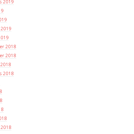
s 2019
19
019
i 2019
2019
er 2018
er 2018
 2018
s 2018
8
8
8
18
018
i 2018