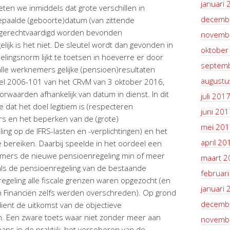
januari 
en we inmiddels dat grote verschillen in
decemb
paalde (geboorte)datum (van zittende
 gerechtvaardigd worden bevonden
novemb
lijk is het niet. De sleutel wordt dan gevonden in
oktober
elingsnorm lijkt te toetsen in hoeverre er door
septem
lle werknemers gelijke (pensioen)resultaten
augustu
deel 2006-101 van het CRvM van 3 oktober 2016,
orwaarden afhankelijk van datum in dienst. In dit
juli 201
 dat het doel legitiem is (respecteren
juni 201
s en het beperken van de (grote)
mei 201
eling op de IFRS-lasten en -verplichtingen) en het
april 20
 bereiken. Daarbij speelde in het oordeel een
nemers de nieuwe pensioenregeling min of meer
maart 2
als de pensioenregeling van de bestaande
februar
egeling alle fiscale grenzen waren opgezocht (en
januari 
n Financiën zelfs werden overschreden). Op grond
decemb
ent de uitkomst van de objectieve
n. Een zware toets waar niet zonder meer aan
novemb
aans in de praktijk, het versoberen van de