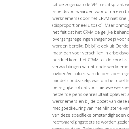
Uit de zogenaamde VPL-rechtspraak wet
arbeidsvoorwaarden voor of na een be
werknemers) door het CRvM niet snel
(disproportioneel uitpakt). Maar onmoge
het feit dat het CRvM de gelijke behand
overgangsregelingen (nagenoeg) voor a
worden bereikt. Dit blijkt ook uit Oor
maar dan voor verschillen in arbeidsvo
oordeel komt het CRvM tot de conclusie
verwachtingen van zittende werknemer
invloed/volatiliteit van de pensioenreg
middel noodzakelijk was om het doel te
belangrijke rol dat voor nieuwe werk
hetzelfde pensioenresultaat oplevert 
werknemers en bij de opzet van deze r
met goedkeuring van het Ministerie va
van deze specifieke omstandigheden di
rechtvaardigingstoets te worden gezie
wordt voldaan. Zeker niet, zoals doorg