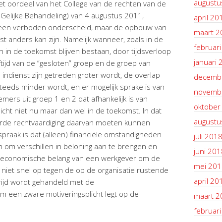
augustu
et oordeel van het College van de rechten van de
Gelijke Behandeling) van 4 augustus 2011,
april 20
geen verboden onderscheid, maar de opbouw van
maart 2
st anders kan zijn. Namelijk wanneer, zoals in de
februar
llen in de toekomst blijven bestaan, door tijdsverloop
januari 
tijd van de “gesloten” groep en de groep van
dienst zijn getreden groter wordt, de overlap
decemb
teeds minder wordt, en er mogelijk sprake is van
novemb
ers uit groep 1 en 2 dat afhankelijk is van
oktober
wellicht niet nu maar dan wel in de toekomst. In dat
augustu
eerde rechtvaardiging daarvan moeten kunnen
htspraak is dat (alleen) financiële omstandigheden
juli 201
n om verschillen in beloning aan te brengen en
juni 201
el-economische belang van een werkgever om de
mei 201
niet snel op tegen de op de organisatie rustende
april 20
trijd wordt gehandeld met de
m een zware motiveringsplicht legt op de
maart 2
februar