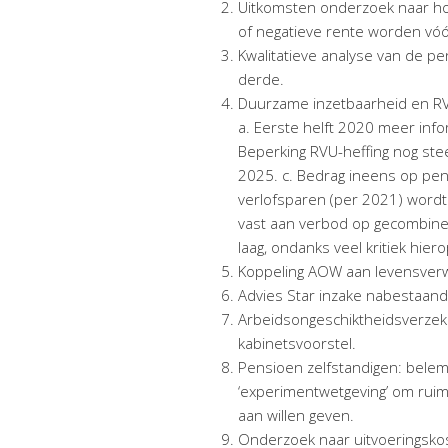
Uitkomsten onderzoek naar hou
of negatieve rente worden vó
Kwalitatieve analyse van de pe
derde.
Duurzame inzetbaarheid en RV
a. Eerste helft 2020 meer info
Beperking RVU-heffing nog stee
2025. c. Bedrag ineens op pen
verlofsparen (per 2021) word
vast aan verbod op gecombine
laag, ondanks veel kritiek hiero
Koppeling AOW aan levensverw
Advies Star inzake nabestaand
Arbeidsongeschiktheidsverzeke
kabinetsvoorstel.
Pensioen zelfstandigen: belem
‘experimentwetgeving’ om ruimt
aan willen geven.
Onderzoek naar uitvoeringsko