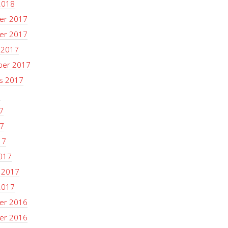
2018
er 2017
er 2017
 2017
ber 2017
s 2017
7
7
7
17
017
i 2017
2017
er 2016
er 2016