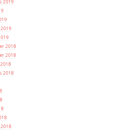
s 2019
19
019
i 2019
2019
er 2018
er 2018
 2018
s 2018
8
8
8
18
018
i 2018