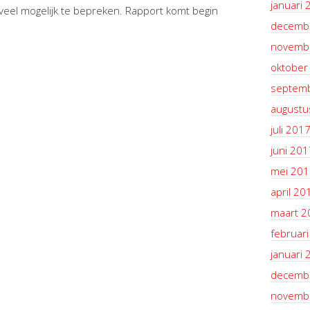
januari 
eel mogelijk te bepreken. Rapport komt begin
decemb
novemb
oktober
septem
augustu
juli 201
juni 201
mei 201
april 20
maart 2
februar
januari 
decemb
novemb